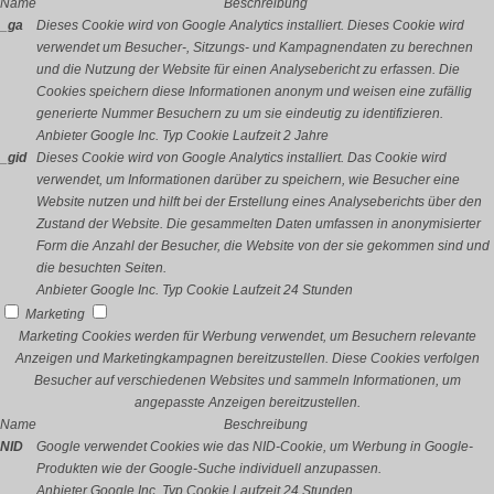
Name
Beschreibung
_ga
Dieses Cookie wird von Google Analytics installiert. Dieses Cookie wird
verwendet um Besucher-, Sitzungs- und Kampagnendaten zu berechnen
und die Nutzung der Website für einen Analysebericht zu erfassen. Die
Cookies speichern diese Informationen anonym und weisen eine zufällig
generierte Nummer Besuchern zu um sie eindeutig zu identifizieren.
Anbieter
Google Inc.
Typ
Cookie
Laufzeit
2 Jahre
_gid
Dieses Cookie wird von Google Analytics installiert. Das Cookie wird
verwendet, um Informationen darüber zu speichern, wie Besucher eine
Website nutzen und hilft bei der Erstellung eines Analyseberichts über den
Zustand der Website. Die gesammelten Daten umfassen in anonymisierter
Form die Anzahl der Besucher, die Website von der sie gekommen sind und
die besuchten Seiten.
Anbieter
Google Inc.
Typ
Cookie
Laufzeit
24 Stunden
Marketing
Marketing Cookies werden für Werbung verwendet, um Besuchern relevante
Anzeigen und Marketingkampagnen bereitzustellen. Diese Cookies verfolgen
Besucher auf verschiedenen Websites und sammeln Informationen, um
angepasste Anzeigen bereitzustellen.
Name
Beschreibung
NID
Google verwendet Cookies wie das NID-Cookie, um Werbung in Google-
Produkten wie der Google-Suche individuell anzupassen.
Anbieter
Google Inc.
Typ
Cookie
Laufzeit
24 Stunden