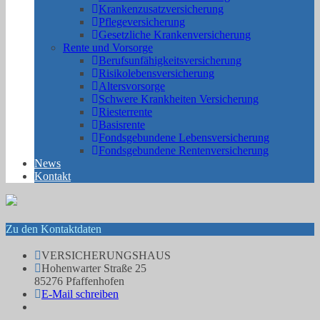
Krankenzusatzversicherung
Pflegeversicherung
Gesetzliche Krankenversicherung
Rente und Vorsorge
Berufs­unfähigkeitsversicherung
Risikolebensversicherung
Altersvorsorge
Schwere Krankheiten Versicherung
Riesterrente
Basisrente
Fondsgebundene Lebensversicherung
Fondsgebundene Rentenversicherung
News
Kontakt
Zu den Kontaktdaten
VERSICHERUNGSHAUS
Hohenwarter Straße 25
85276 Pfaffenhofen
E-Mail schreiben