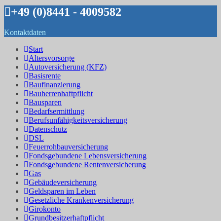
+49 (0)8441 - 4009582
Kontaktdaten
Start
Altersvorsorge
Autoversicherung (KFZ)
Basisrente
Baufinanzierung
Bauherrenhaftpflicht
Bausparen
Bedarfsermittlung
Berufs­unfähigkeitsversicherung
Datenschutz
DSL
Feuerrohbauversicherung
Fondsgebundene Lebensversicherung
Fondsgebundene Rentenversicherung
Gas
Gebäudeversicherung
Geldsparen im Leben
Gesetzliche Krankenversicherung
Girokonto
Grundbesitzerhaftpflicht