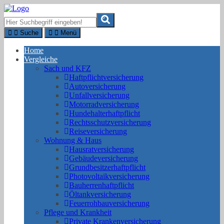
Suche
Menü
Home
Vergleiche
Sach und KFZ
Haftpflichtversicherung
Autoversicherung
Unfallversicherung
Motorradversicherung
Hundehalterhaftpflicht
Rechtsschutzversicherung
Reiseversicherung
Wohnung & Haus
Hausratversicherung
Gebäudeversicherung
Grundbesitzerhaftpflicht
Photovoltaikversicherung
Bauherrenhaftpflicht
Öltankversicherung
Feuerrohbauversicherung
Pflege und Krankheit
Private Krankenversicherung