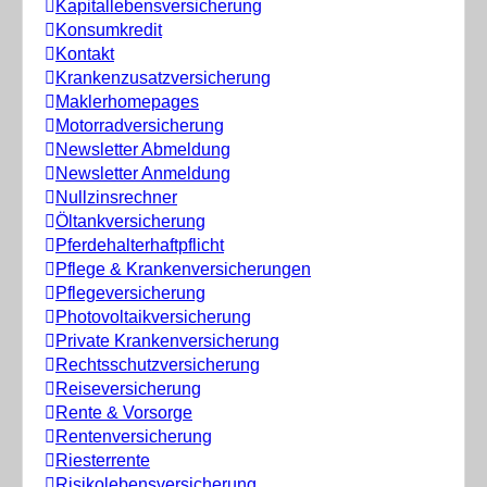
Kapitallebensversicherung
Konsumkredit
Kontakt
Krankenzusatzversicherung
Maklerhomepages
Motorradversicherung
Newsletter Abmeldung
Newsletter Anmeldung
Nullzinsrechner
Öltankversicherung
Pferdehalterhaftpflicht
Pflege & Krankenversicherungen
Pflegeversicherung
Photovoltaikversicherung
Private Krankenversicherung
Rechtsschutzversicherung
Reiseversicherung
Rente & Vorsorge
Rentenversicherung
Riesterrente
Risikolebensversicherung