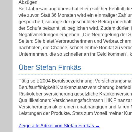
Abzügen.
Seit Jahresanfang überschattet ein solcher Fehltritt di
wie zuvor. Statt 36 Monaten wird ein einmaliger Zahl
gespeichert, solange der geschuldete Betrag innerha
der Schufa bekannt ist, beglichen wird. Zudem dürfen
Negativmeldungen eingehen. „Die Neuregelung der Speic
Seiten: Sie bietet Verbraucherinnen und Verbrauchern
nachholen, die Chance, schneller ihre Bonität zu verb
Unternehmen, die so schneller an ihr Geld kommen“, 
Über Stefan Firnkäs
Tätig seit: 2004 Berufsbezeichnung: Versicherungsma
Berufsunfähigkeit Krankenzusatzversicherung betrieb
Risikolebensversicherung gesetzliche Krankenversic
Qualifikationen: Versicherungsfachmann IHK Finanzan
Versicherungsmakler einen unabhängigen und fairen Ma
Leistungen der Produkte. Stets zum Vorteil meiner Kun
Zeige alle Artikel von Stefan Firnkäs
→