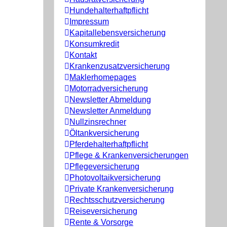
Hundehalterhaftpflicht
Impressum
Kapitallebensversicherung
Konsumkredit
Kontakt
Krankenzusatzversicherung
Maklerhomepages
Motorradversicherung
Newsletter Abmeldung
Newsletter Anmeldung
Nullzinsrechner
Öltankversicherung
Pferdehalterhaftpflicht
Pflege & Krankenversicherungen
Pflegeversicherung
Photovoltaikversicherung
Private Krankenversicherung
Rechtsschutzversicherung
Reiseversicherung
Rente & Vorsorge