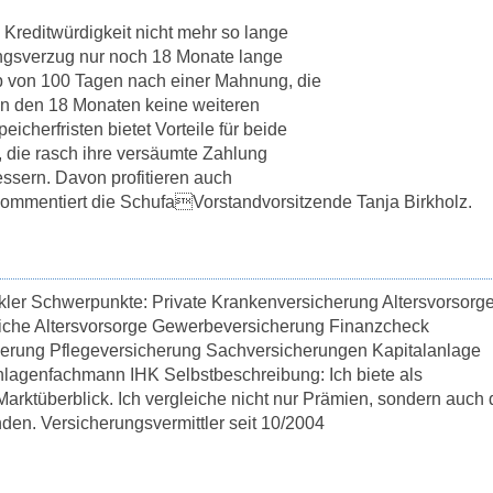
e Kreditwürdigkeit nicht mehr so lange
ungsverzug nur noch 18 Monate lange
lb von 100 Tagen nach einer Mahnung, die
 in den 18 Monaten keine weiteren
herfristen bietet Vorteile für beide
, die rasch ihre versäumte Zahlung
essern. Davon profitieren auch
kommentiert die SchufaVorstandvorsitzende Tanja Birkholz.
kler Schwerpunkte: Private Krankenversicherung Altersvorsorg
liche Altersvorsorge Gewerbeversicherung Finanzcheck
herung Pflegeversicherung Sachversicherungen Kapitalanlage
lagenfachmann IHK Selbstbeschreibung: Ich biete als
rktüberblick. Ich vergleiche nicht nur Prämien, sondern auch 
den. Versicherungsvermittler seit 10/2004