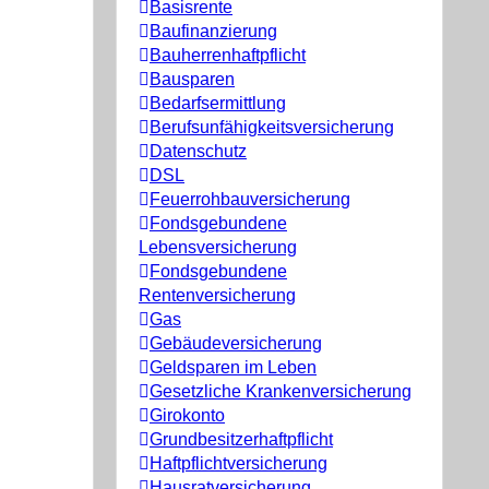
Basisrente
Baufinanzierung
Bauherrenhaftpflicht
Bausparen
Bedarfsermittlung
Berufs­unfähigkeitsversicherung
Datenschutz
DSL
Feuerrohbauversicherung
Fondsgebundene
Lebensversicherung
Fondsgebundene
Rentenversicherung
Gas
Gebäudeversicherung
Geldsparen im Leben
Gesetzliche Krankenversicherung
Girokonto
Grundbesitzerhaftpflicht
Haftpflichtversicherung
Hausratversicherung