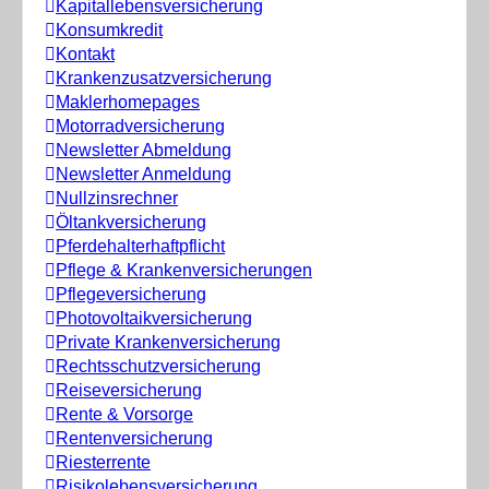
Kapitallebensversicherung
Konsumkredit
Kontakt
Krankenzusatzversicherung
Maklerhomepages
Motorradversicherung
Newsletter Abmeldung
Newsletter Anmeldung
Nullzinsrechner
Öltankversicherung
Pferdehalterhaftpflicht
Pflege & Krankenversicherungen
Pflegeversicherung
Photovoltaikversicherung
Private Krankenversicherung
Rechtsschutzversicherung
Reiseversicherung
Rente & Vorsorge
Rentenversicherung
Riesterrente
Risikolebensversicherung