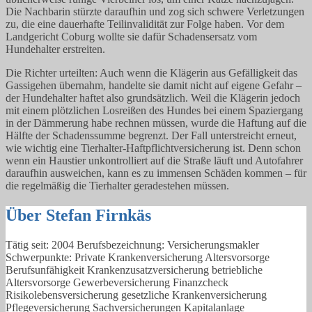
Die Nachbarin stürzte daraufhin und zog sich schwere Verletzungen
zu, die eine dauerhafte Teilinvalidität zur Folge haben. Vor dem
Landgericht Coburg wollte sie dafür Schadensersatz vom
Hundehalter erstreiten.
Die Richter urteilten: Auch wenn die Klägerin aus Gefälligkeit das
Gassigehen übernahm, handelte sie damit nicht auf eigene Gefahr –
der Hundehalter haftet also grundsätzlich. Weil die Klägerin jedoch
mit einem plötzlichen Losreißen des Hundes bei einem Spaziergang
in der Dämmerung habe rechnen müssen, wurde die Haftung auf die
Hälfte der Schadenssumme begrenzt. Der Fall unterstreicht erneut,
wie wichtig eine Tierhalter-Haftpflichtversicherung ist. Denn schon
wenn ein Haustier unkontrolliert auf die Straße läuft und Autofahrer
daraufhin ausweichen, kann es zu immensen Schäden kommen – für
die regelmäßig die Tierhalter geradestehen müssen.
Über Stefan Firnkäs
Tätig seit: 2004 Berufsbezeichnung: Versicherungsmakler
Schwerpunkte: Private Krankenversicherung Altersvorsorge
Berufsunfähigkeit Krankenzusatzversicherung betriebliche
Altersvorsorge Gewerbeversicherung Finanzcheck
Risikolebensversicherung gesetzliche Krankenversicherung
Pflegeversicherung Sachversicherungen Kapitalanlage