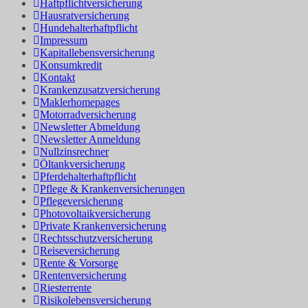
Haftpflichtversicherung
Hausratversicherung
Hundehalterhaftpflicht
Impressum
Kapitallebensversicherung
Konsumkredit
Kontakt
Krankenzusatzversicherung
Maklerhomepages
Motorradversicherung
Newsletter Abmeldung
Newsletter Anmeldung
Nullzinsrechner
Öltankversicherung
Pferdehalterhaftpflicht
Pflege & Krankenversicherungen
Pflegeversicherung
Photovoltaikversicherung
Private Krankenversicherung
Rechtsschutzversicherung
Reiseversicherung
Rente & Vorsorge
Rentenversicherung
Riesterrente
Risikolebensversicherung