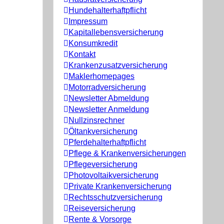
Hundehalterhaftpflicht
Impressum
Kapitallebensversicherung
Konsumkredit
Kontakt
Krankenzusatzversicherung
Maklerhomepages
Motorradversicherung
Newsletter Abmeldung
Newsletter Anmeldung
Nullzinsrechner
Öltankversicherung
Pferdehalterhaftpflicht
Pflege & Krankenversicherungen
Pflegeversicherung
Photovoltaikversicherung
Private Krankenversicherung
Rechtsschutzversicherung
Reiseversicherung
Rente & Vorsorge