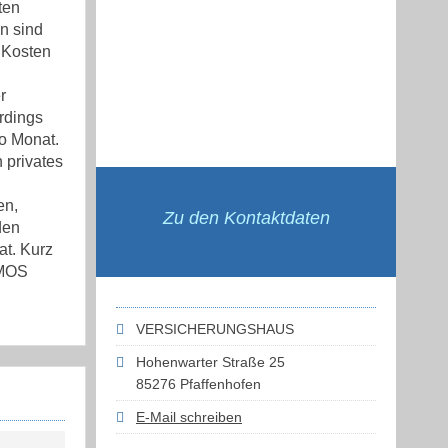
ten
n sind
r Kosten
r
rdings
ro Monat.
 privates
en,
Zu den Kontaktdaten
den
at. Kurz
SMOS
VERSICHERUNGSHAUS
Hohenwarter Straße 25
85276 Pfaffenhofen
E-Mail schreiben