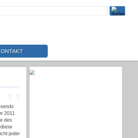
KONTAKT
ausends
hr 2011
de des
 diese
cht jeder