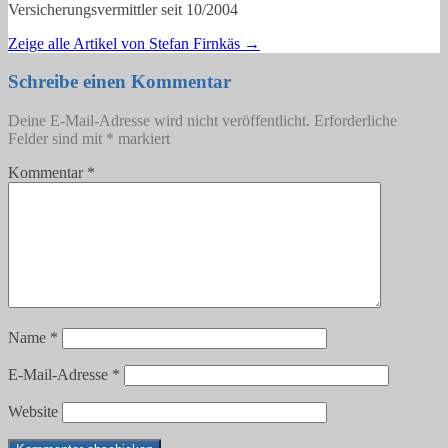
Versicherungsvermittler seit 10/2004
Zeige alle Artikel von Stefan Firnkäs
→
Schreibe einen Kommentar
Deine E-Mail-Adresse wird nicht veröffentlicht.
Erforderliche
Felder sind mit
*
markiert
Kommentar
*
Name
*
E-Mail-Adresse
*
Website