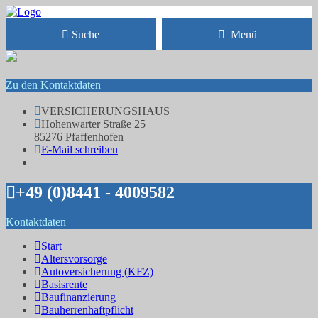
Suche
Menü
Zu den Kontaktdaten
VERSICHERUNGSHAUS
Hohenwarter Straße 25
85276 Pfaffenhofen
E-Mail schreiben
+49 (0)8441 - 4009582
Kontaktdaten
Start
Altersvorsorge
Autoversicherung (KFZ)
Basisrente
Baufinanzierung
Bauherrenhaftpflicht