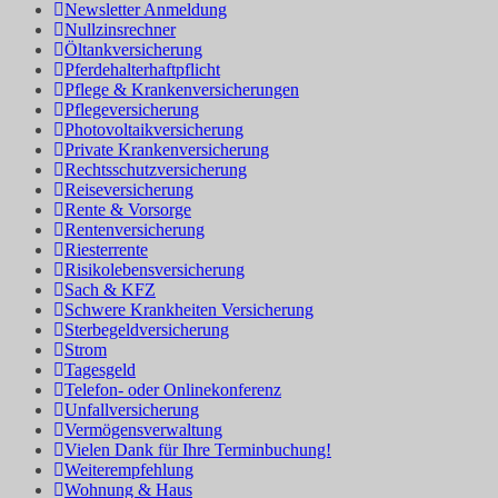
Newsletter Anmeldung
Nullzinsrechner
Öltankversicherung
Pferdehalterhaftpflicht
Pflege & Krankenversicherungen
Pflegeversicherung
Photovoltaikversicherung
Private Krankenversicherung
Rechtsschutzversicherung
Reiseversicherung
Rente & Vorsorge
Rentenversicherung
Riesterrente
Risikolebensversicherung
Sach & KFZ
Schwere Krankheiten Versicherung
Sterbegeldversicherung
Strom
Tagesgeld
Telefon- oder Onlinekonferenz
Unfallversicherung
Vermögensverwaltung
Vielen Dank für Ihre Terminbuchung!
Weiterempfehlung
Wohnung & Haus