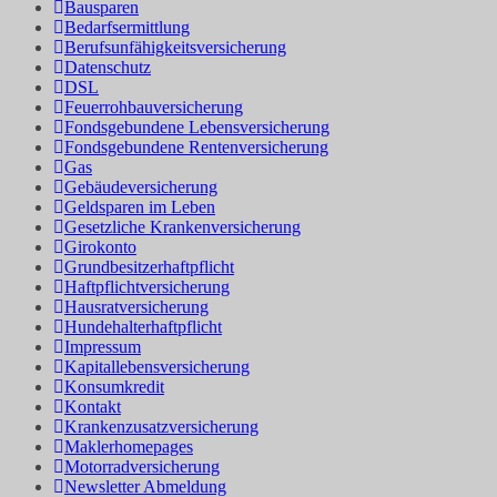
Bausparen
Bedarfsermittlung
Berufs­unfähigkeitsversicherung
Datenschutz
DSL
Feuerrohbauversicherung
Fondsgebundene Lebensversicherung
Fondsgebundene Rentenversicherung
Gas
Gebäudeversicherung
Geldsparen im Leben
Gesetzliche Krankenversicherung
Girokonto
Grundbesitzerhaftpflicht
Haftpflichtversicherung
Hausratversicherung
Hundehalterhaftpflicht
Impressum
Kapitallebensversicherung
Konsumkredit
Kontakt
Krankenzusatzversicherung
Maklerhomepages
Motorradversicherung
Newsletter Abmeldung