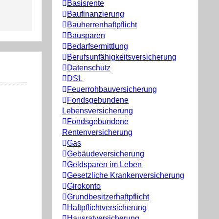
Basisrente
Baufinanzierung
Bauherrenhaftpflicht
Bausparen
Bedarfsermittlung
Berufs­unfähigkeitsversicherung
Datenschutz
DSL
Feuerrohbauversicherung
Fondsgebundene
Lebensversicherung
Fondsgebundene
Rentenversicherung
Gas
Gebäudeversicherung
Geldsparen im Leben
Gesetzliche Krankenversicherung
Girokonto
Grundbesitzerhaftpflicht
Haftpflichtversicherung
Hausratversicherung