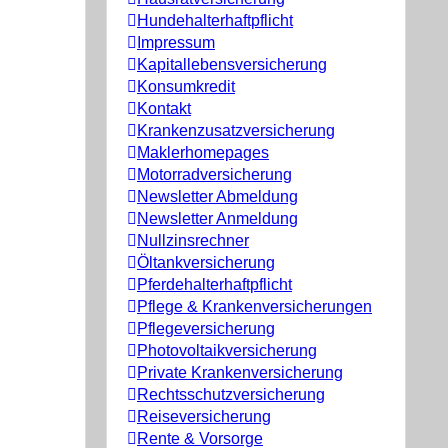
Hundehalterhaftpflicht
Impressum
Kapitallebensversicherung
Konsumkredit
Kontakt
Krankenzusatzversicherung
Maklerhomepages
Motorradversicherung
Newsletter Abmeldung
Newsletter Anmeldung
Nullzinsrechner
Öltankversicherung
Pferdehalterhaftpflicht
Pflege & Krankenversicherungen
Pflegeversicherung
Photovoltaikversicherung
Private Krankenversicherung
Rechtsschutzversicherung
Reiseversicherung
Rente & Vorsorge