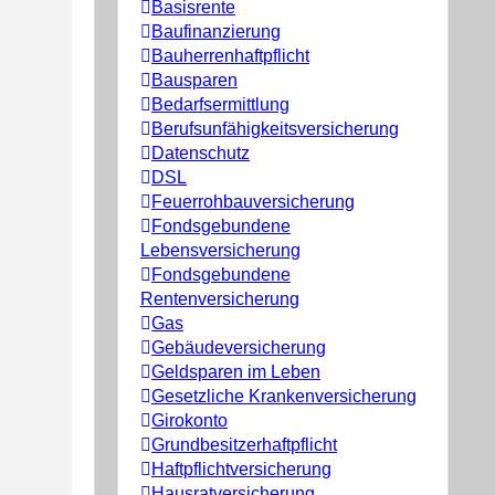
Basisrente
Baufinanzierung
Bauherrenhaftpflicht
Bausparen
Bedarfsermittlung
Berufs­unfähigkeitsversicherung
Datenschutz
DSL
Feuerrohbauversicherung
Fondsgebundene
Lebensversicherung
Fondsgebundene
Rentenversicherung
Gas
Gebäudeversicherung
Geldsparen im Leben
Gesetzliche Krankenversicherung
Girokonto
Grundbesitzerhaftpflicht
Haftpflichtversicherung
Hausratversicherung