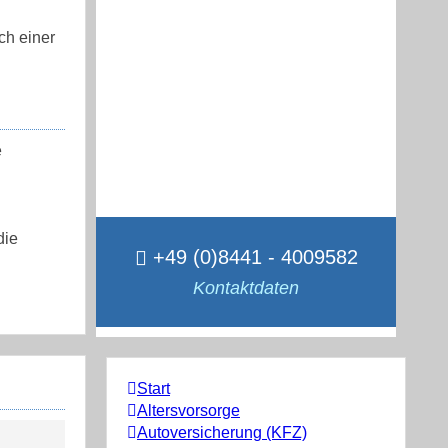
ch einer
e
die
+49 (0)8441 - 4009582
Kontaktdaten
Start
Altersvorsorge
Autoversicherung (KFZ)