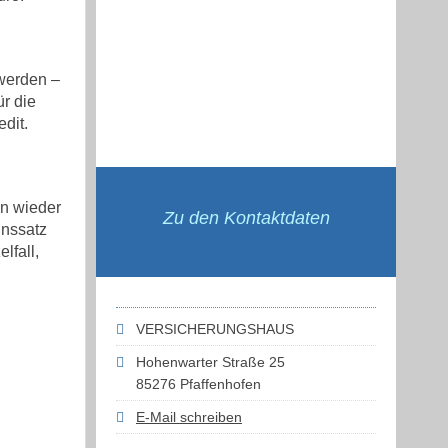
 werden –
r die
dit.
en wieder
Zu den Kontaktdaten
inssatz
lfall,
VERSICHERUNGSHAUS
Hohenwarter Straße 25
85276 Pfaffenhofen
E-Mail schreiben