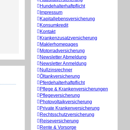
Hundehalterhaftpflicht
Impressum
Kapitallebensversicherung
Konsumkredit
Kontakt
Krankenzusatzversicherung
Maklerhomepages
Motorradversicherung
Newsletter Abmeldung
Newsletter Anmeldung
Nullzinsrechner
Öltankversicherung
Pferdehalterhaftpflicht
Pflege & Krankenversicherungen
Pflegeversicherung
Photovoltaikversicherung
Private Krankenversicherung
Rechtsschutzversicherung
Reiseversicherung
Rente & Vorsorge