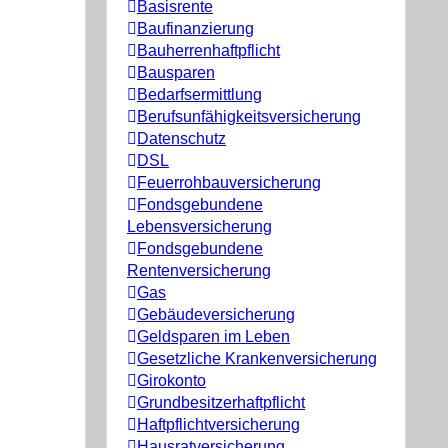
Basisrente
Baufinanzierung
Bauherrenhaftpflicht
Bausparen
Bedarfsermittlung
Berufs­unfähigkeitsversicherung
Datenschutz
DSL
Feuerrohbauversicherung
Fondsgebundene
Lebensversicherung
Fondsgebundene
Rentenversicherung
Gas
Gebäudeversicherung
Geldsparen im Leben
Gesetzliche Krankenversicherung
Girokonto
Grundbesitzerhaftpflicht
Haftpflichtversicherung
Hausratversicherung