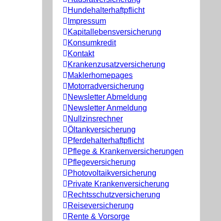
Hundehalterhaftpflicht
Impressum
Kapitallebensversicherung
Konsumkredit
Kontakt
Krankenzusatzversicherung
Maklerhomepages
Motorradversicherung
Newsletter Abmeldung
Newsletter Anmeldung
Nullzinsrechner
Öltankversicherung
Pferdehalterhaftpflicht
Pflege & Krankenversicherungen
Pflegeversicherung
Photovoltaikversicherung
Private Krankenversicherung
Rechtsschutzversicherung
Reiseversicherung
Rente & Vorsorge