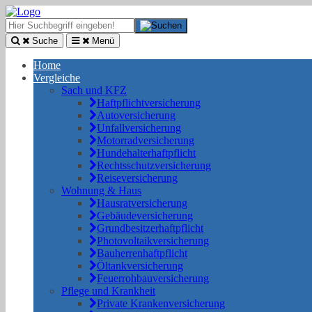
Suche
Menü
Home
Vergleiche
Sach und KFZ
Haftpflichtversicherung
Autoversicherung
Unfallversicherung
Motorradversicherung
Hundehalterhaftpflicht
Rechtsschutzversicherung
Reiseversicherung
Wohnung & Haus
Hausratversicherung
Gebäudeversicherung
Grundbesitzerhaftpflicht
Photovoltaikversicherung
Bauherrenhaftpflicht
Öltankversicherung
Feuerrohbauversicherung
Pflege und Krankheit
Private Krankenversicherung