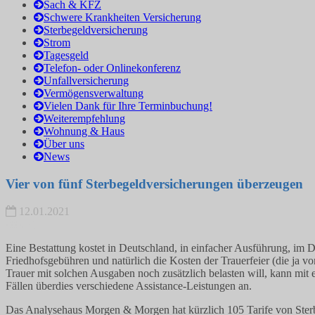
Sach & KFZ
Schwere Krankheiten Versicherung
Sterbegeldversicherung
Strom
Tagesgeld
Telefon- oder Onlinekonferenz
Unfallversicherung
Vermögensverwaltung
Vielen Dank für Ihre Terminbuchung!
Weiterempfehlung
Wohnung & Haus
Über uns
News
Vier von fünf Sterbegeldversicherungen überzeugen
12.01.2021
Eine Bestattung kostet in Deutschland, in einfacher Ausführung, im
Friedhofsgebühren und natürlich die Kosten der Trauerfeier (die ja v
Trauer mit solchen Ausgaben noch zusätzlich belasten will, kann mit 
Fällen überdies verschiedene Assistance-Leistungen an.
Das Analysehaus Morgen & Morgen hat kürzlich 105 Tarife von Sterb