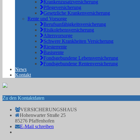
Krankenzusatzversicherung
Pflegeversicherung
Gesetzliche Krankenversicherung
Rente und Vorsorge
Berufs­unfähigkeitsversicherung
Risikolebensversicherung
Altersvorsorge
Schwere Krankheiten Versicherung
Riesterrente
Basisrente
Fondsgebundene Lebensversicherung
Fondsgebundene Rentenversicherung
News
Kontakt
Zu den Kontaktdaten
VERSICHERUNGSHAUS
Hohenwarter Straße 25
85276 Pfaffenhofen
E-Mail schreiben