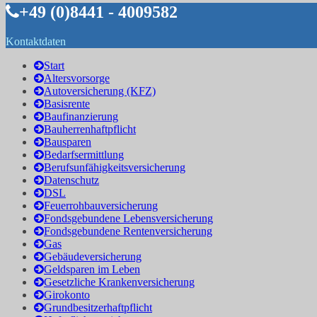
+49 (0)8441 - 4009582
Kontaktdaten
Start
Altersvorsorge
Autoversicherung (KFZ)
Basisrente
Baufinanzierung
Bauherrenhaftpflicht
Bausparen
Bedarfsermittlung
Berufs­unfähigkeitsversicherung
Datenschutz
DSL
Feuerrohbauversicherung
Fondsgebundene Lebensversicherung
Fondsgebundene Rentenversicherung
Gas
Gebäudeversicherung
Geldsparen im Leben
Gesetzliche Krankenversicherung
Girokonto
Grundbesitzerhaftpflicht