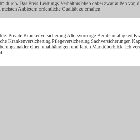
ach“ durch. Das Preis-Leistungs-Verhältnis blieb dabei zwar außen vor
meisten Anbietern ordentliche Qualität zu erhalten.
te: Private Krankenversicherung Altersvorsorge Berufsunfähigkeit Kra
iche Krankenversicherung Pflegeversicherung Sachversicherungen Kap
herungsmakler einen unabhängigen und fairen Marktüberblick. Ich verg
04