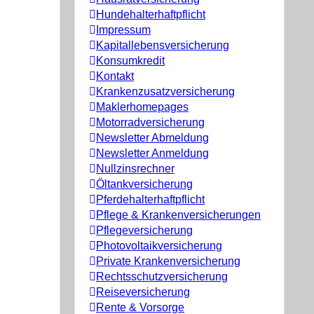
Hundehalterhaftpflicht
Impressum
Kapitallebensversicherung
Konsumkredit
Kontakt
Krankenzusatzversicherung
Maklerhomepages
Motorradversicherung
Newsletter Abmeldung
Newsletter Anmeldung
Nullzinsrechner
Öltankversicherung
Pferdehalterhaftpflicht
Pflege & Krankenversicherungen
Pflegeversicherung
Photovoltaikversicherung
Private Krankenversicherung
Rechtsschutzversicherung
Reiseversicherung
Rente & Vorsorge