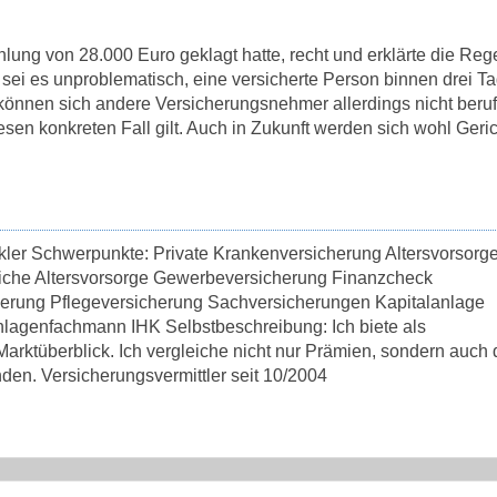
lung von 28.000 Euro geklagt hatte, recht und erklärte die Reg
te sei es unproblematisch, eine versicherte Person binnen drei T
 können sich andere Versicherungsnehmer allerdings nicht beru
iesen konkreten Fall gilt. Auch in Zukunft werden sich wohl Geric
kler Schwerpunkte: Private Krankenversicherung Altersvorsorg
liche Altersvorsorge Gewerbeversicherung Finanzcheck
herung Pflegeversicherung Sachversicherungen Kapitalanlage
lagenfachmann IHK Selbstbeschreibung: Ich biete als
rktüberblick. Ich vergleiche nicht nur Prämien, sondern auch 
den. Versicherungsvermittler seit 10/2004