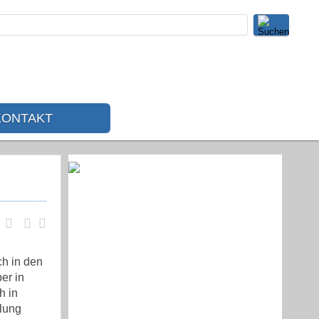
KONTAKT
ch in den
er in
h in
elung