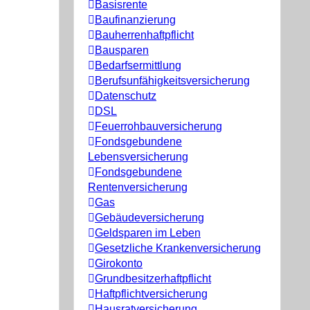
Basisrente
Baufinanzierung
Bauherrenhaftpflicht
Bausparen
Bedarfsermittlung
Berufs­unfähigkeitsversicherung
Datenschutz
DSL
Feuerrohbauversicherung
Fondsgebundene
Lebensversicherung
Fondsgebundene
Rentenversicherung
Gas
Gebäudeversicherung
Geldsparen im Leben
Gesetzliche Krankenversicherung
Girokonto
Grundbesitzerhaftpflicht
Haftpflichtversicherung
Hausratversicherung