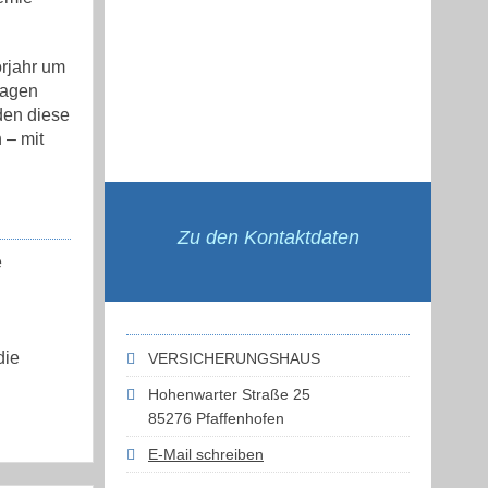
orjahr um
wagen
den diese
 – mit
Zu den Kontaktdaten
e
die
VERSICHERUNGSHAUS
Hohenwarter Straße 25
85276 Pfaffenhofen
E-Mail schreiben