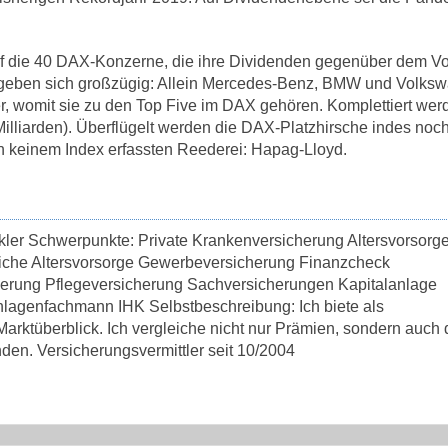
 auf die 40 DAX-Konzerne, die ihre Dividenden gegenüber dem V
r geben sich großzügig: Allein Mercedes-Benz, BMW und Volks
er, womit sie zu den Top Five im DAX gehören. Komplettiert wer
Milliarden). Überflügelt werden die DAX-Platzhirsche indes noch
in keinem Index erfassten Reederei: Hapag-Lloyd.
kler Schwerpunkte: Private Krankenversicherung Altersvorsorg
liche Altersvorsorge Gewerbeversicherung Finanzcheck
herung Pflegeversicherung Sachversicherungen Kapitalanlage
lagenfachmann IHK Selbstbeschreibung: Ich biete als
rktüberblick. Ich vergleiche nicht nur Prämien, sondern auch 
den. Versicherungsvermittler seit 10/2004