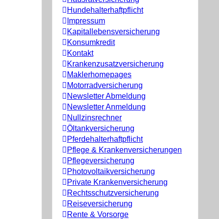
Hundehalterhaftpflicht
Impressum
Kapitallebensversicherung
Konsumkredit
Kontakt
Krankenzusatzversicherung
Maklerhomepages
Motorradversicherung
Newsletter Abmeldung
Newsletter Anmeldung
Nullzinsrechner
Öltankversicherung
Pferdehalterhaftpflicht
Pflege & Krankenversicherungen
Pflegeversicherung
Photovoltaikversicherung
Private Krankenversicherung
Rechtsschutzversicherung
Reiseversicherung
Rente & Vorsorge