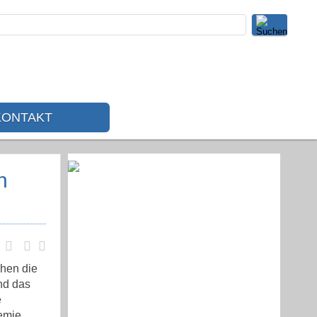
KONTAKT
n
ehen die
nd das
e
demie