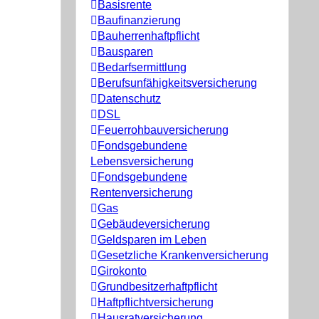
Basisrente
Baufinanzierung
Bauherrenhaftpflicht
Bausparen
Bedarfsermittlung
Berufs­unfähigkeitsversicherung
Datenschutz
DSL
Feuerrohbauversicherung
Fondsgebundene
Lebensversicherung
Fondsgebundene
Rentenversicherung
Gas
Gebäudeversicherung
Geldsparen im Leben
Gesetzliche Krankenversicherung
Girokonto
Grundbesitzerhaftpflicht
Haftpflichtversicherung
Hausratversicherung