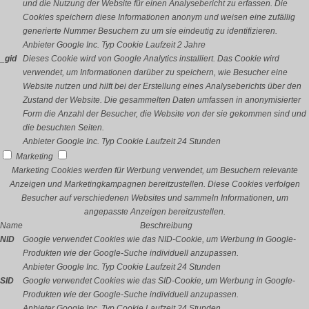
und die Nutzung der Website für einen Analysebericht zu erfassen. Die
Cookies speichern diese Informationen anonym und weisen eine zufällig
generierte Nummer Besuchern zu um sie eindeutig zu identifizieren.
Anbieter
Google Inc.
Typ
Cookie
Laufzeit
2 Jahre
_gid
Dieses Cookie wird von Google Analytics installiert. Das Cookie wird
verwendet, um Informationen darüber zu speichern, wie Besucher eine
Website nutzen und hilft bei der Erstellung eines Analyseberichts über den
Zustand der Website. Die gesammelten Daten umfassen in anonymisierter
Form die Anzahl der Besucher, die Website von der sie gekommen sind und
die besuchten Seiten.
Anbieter
Google Inc.
Typ
Cookie
Laufzeit
24 Stunden
Marketing
Marketing Cookies werden für Werbung verwendet, um Besuchern relevante
Anzeigen und Marketingkampagnen bereitzustellen. Diese Cookies verfolgen
Besucher auf verschiedenen Websites und sammeln Informationen, um
angepasste Anzeigen bereitzustellen.
Name
Beschreibung
NID
Google verwendet Cookies wie das NID-Cookie, um Werbung in Google-
Produkten wie der Google-Suche individuell anzupassen.
Anbieter
Google Inc.
Typ
Cookie
Laufzeit
24 Stunden
SID
Google verwendet Cookies wie das SID-Cookie, um Werbung in Google-
Produkten wie der Google-Suche individuell anzupassen.
Anbieter
Google Inc.
Typ
Cookie
Laufzeit
24 Stunden