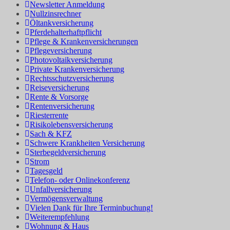
Newsletter Anmeldung
Nullzinsrechner
Öltankversicherung
Pferdehalterhaftpflicht
Pflege & Krankenversicherungen
Pflegeversicherung
Photovoltaikversicherung
Private Krankenversicherung
Rechtsschutzversicherung
Reiseversicherung
Rente & Vorsorge
Rentenversicherung
Riesterrente
Risikolebensversicherung
Sach & KFZ
Schwere Krankheiten Versicherung
Sterbegeldversicherung
Strom
Tagesgeld
Telefon- oder Onlinekonferenz
Unfallversicherung
Vermögensverwaltung
Vielen Dank für Ihre Terminbuchung!
Weiterempfehlung
Wohnung & Haus