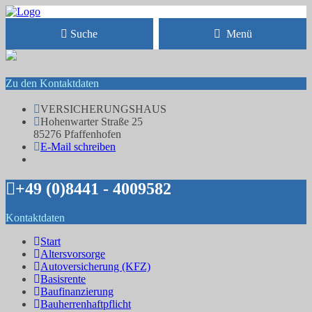
Suche
Menü
Zu den Kontaktdaten
VERSICHERUNGSHAUS
Hohenwarter Straße 25
85276 Pfaffenhofen
E-Mail schreiben
+49 (0)8441 - 4009582
Kontaktdaten
Start
Altersvorsorge
Autoversicherung (KFZ)
Basisrente
Baufinanzierung
Bauherrenhaftpflicht