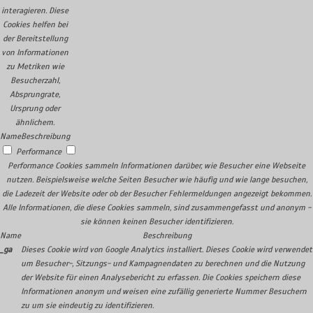
interagieren. Diese
Cookies helfen bei
der Bereitstellung
von Informationen
zu Metriken wie
Besucherzahl,
Absprungrate,
Ursprung oder
ähnlichem.
Name
Beschreibung
Performance
Performance Cookies sammeln Informationen darüber, wie Besucher eine Webseite
nutzen. Beispielsweise welche Seiten Besucher wie häufig und wie lange besuchen,
die Ladezeit der Website oder ob der Besucher Fehlermeldungen angezeigt bekommen.
Alle Informationen, die diese Cookies sammeln, sind zusammengefasst und anonym -
sie können keinen Besucher identifizieren.
Name
Beschreibung
_ga
Dieses Cookie wird von Google Analytics installiert. Dieses Cookie wird verwendet
um Besucher-, Sitzungs- und Kampagnendaten zu berechnen und die Nutzung
der Website für einen Analysebericht zu erfassen. Die Cookies speichern diese
Informationen anonym und weisen eine zufällig generierte Nummer Besuchern
zu um sie eindeutig zu identifizieren.