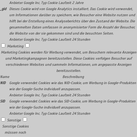
Anbieter
Google Inc.
Typ
Cookie
Laufzeit
2 Jahre
_gid
Dieses Cookie wird von Google Analytics installiert. Das Cookie wird verwendet,
um Informationen darüber zu speichern, wie Besucher eine Website nutzen und
hilft bei der Erstellung eines Analyseberichts über den Zustand der Website. Die
gesammelten Daten umfassen in anonymisierter Form die Anzahl der Besucher,
die Website von der sie gekommen sind und die besuchten Seiten.
Anbieter
Google Inc.
Typ
Cookie
Laufzeit
24 Stunden
Marketing
Marketing Cookies werden für Werbung verwendet, um Besuchern relevante Anzeigen
und Marketingkampagnen bereitzustellen. Diese Cookies verfolgen Besucher auf
verschiedenen Websites und sammeln Informationen, um angepasste Anzeigen
bereitzustellen.
Name
Beschreibung
NID
Google verwendet Cookies wie das NID-Cookie, um Werbung in Google-Produkten
wie der Google-Suche individuell anzupassen.
Anbieter
Google Inc.
Typ
Cookie
Laufzeit
24 Stunden
SID
Google verwendet Cookies wie das SID-Cookie, um Werbung in Google-Produkten
wie der Google-Suche individuell anzupassen.
Anbieter
Google Inc.
Typ
Cookie
Laufzeit
24 Stunden
Sonstige
Sonstige Cookies
müssen noch