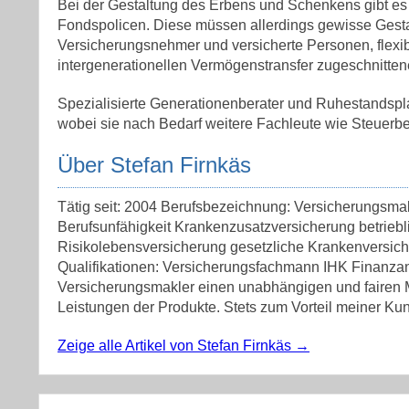
Bei der Gestaltung des Erbens und Schenkens gibt es z
Fondspolicen. Diese müssen allerdings gewisse Gesta
Versicherungsnehmer und versicherte Personen, flexib
intergenerationellen Vermögenstransfer zugeschnitte
Spezialisierte Generationenberater und Ruhestandsp
wobei sie nach Bedarf weitere Fachleute wie Steuer
Über Stefan Firnkäs
Tätig seit: 2004 Berufsbezeichnung: Versicherungsma
Berufsunfähigkeit Krankenzusatzversicherung betrieb
Risikolebensversicherung gesetzliche Krankenversic
Qualifikationen: Versicherungsfachmann IHK Finanzan
Versicherungsmakler einen unabhängigen und fairen Ma
Leistungen der Produkte. Stets zum Vorteil meiner Kun
Zeige alle Artikel von Stefan Firnkäs
→