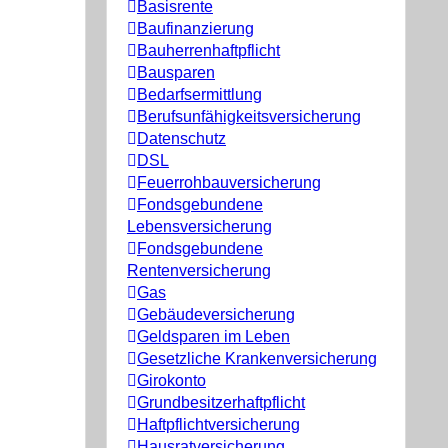
Basisrente
Baufinanzierung
Bauherrenhaftpflicht
Bausparen
Bedarfsermittlung
Berufs­unfähigkeitsversicherung
Datenschutz
DSL
Feuerrohbauversicherung
Fondsgebundene
Lebensversicherung
Fondsgebundene
Rentenversicherung
Gas
Gebäudeversicherung
Geldsparen im Leben
Gesetzliche Krankenversicherung
Girokonto
Grundbesitzerhaftpflicht
Haftpflichtversicherung
Hausratversicherung