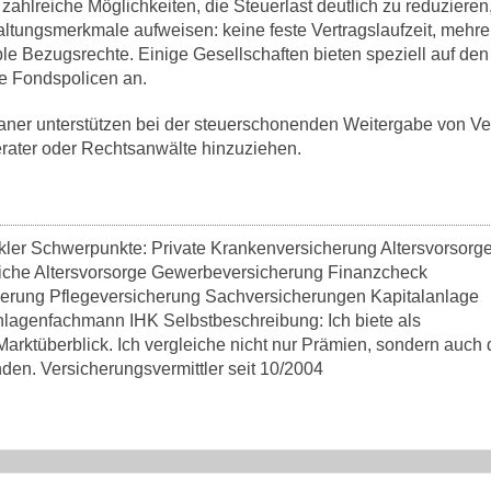
ahlreiche Möglichkeiten, die Steuerlast deutlich zu reduzieren
ltungsmerkmale aufweisen: keine feste Vertragslaufzeit, mehre
le Bezugsrechte. Einige Gesellschaften bieten speziell auf den
ne Fondspolicen an.
laner unterstützen bei der steuerschonenden Weitergabe von V
berater oder Rechtsanwälte hinzuziehen.
kler Schwerpunkte: Private Krankenversicherung Altersvorsorg
liche Altersvorsorge Gewerbeversicherung Finanzcheck
herung Pflegeversicherung Sachversicherungen Kapitalanlage
lagenfachmann IHK Selbstbeschreibung: Ich biete als
rktüberblick. Ich vergleiche nicht nur Prämien, sondern auch 
den. Versicherungsvermittler seit 10/2004