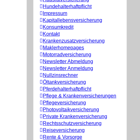
Hundehalterhaftpflicht
Impressum
Kapitallebensversicherung
Konsumkredit
Kontakt
Krankenzusatzversicherung
Maklerhomepages
Motorradversicherung
Newsletter Abmeldung
Newsletter Anmeldung
Nullzinsrechner
Öltankversicherung
Pferdehalterhaftpflicht
Pflege & Krankenversicherungen
Pflegeversicherung
Photovoltaikversicherung
Private Krankenversicherung
Rechtsschutzversicherung
Reiseversicherung
Rente & Vorsorge