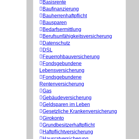
Basisrente
Baufinanzierung
Bauherrenhaftpflicht
Bausparen
Bedarfsermittlung
Berufs­unfähigkeitsversicherung
Datenschutz
DSL
Feuerrohbauversicherung
Fondsgebundene
Lebensversicherung
Fondsgebundene
Rentenversicherung
Gas
Gebäudeversicherung
Geldsparen im Leben
Gesetzliche Krankenversicherung
Girokonto
Grundbesitzerhaftpflicht
Haftpflichtversicherung
Hausratversicherung