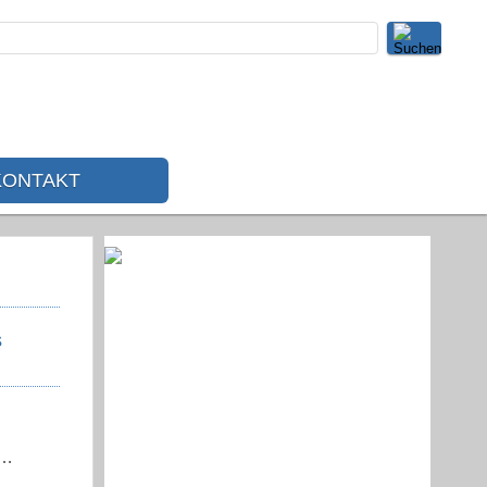
KONTAKT
s
 …