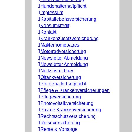
Hundehalterhaftpflicht
Impressum
Kapitallebensversicherung
Konsumkredit
Kontakt
Krankenzusatzversicherung
Maklerhomepages
Motorradversicherung
Newsletter Abmeldung
Newsletter Anmeldung
Nullzinsrechner
Öltankversicherung
Pferdehalterhaftpflicht
Pflege & Krankenversicherungen
Pflegeversicherung
Photovoltaikversicherung
Private Krankenversicherung
Rechtsschutzversicherung
Reiseversicherung
Rente & Vorsorge